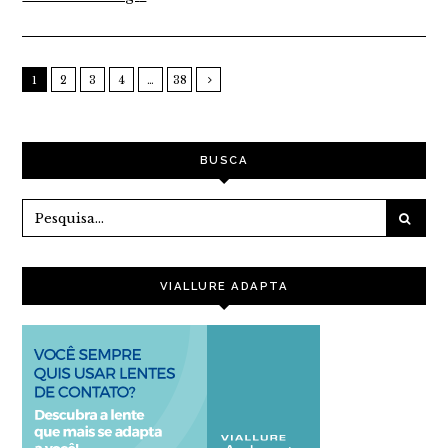
1
2
3
4
…
38
BUSCA
VIALLURE ADAPTA