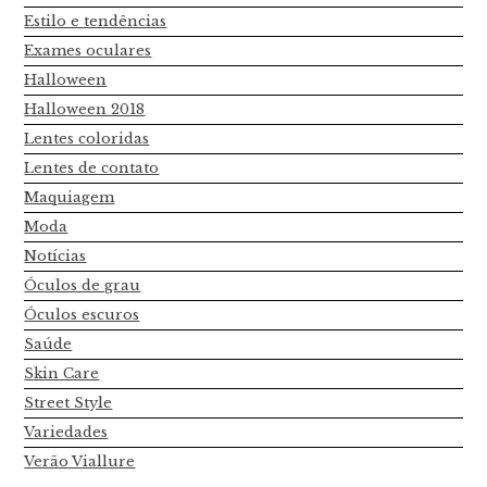
Estilo e tendências
Exames oculares
Halloween
Halloween 2018
Lentes coloridas
Lentes de contato
Maquiagem
Moda
Notícias
Óculos de grau
Óculos escuros
Saúde
Skin Care
Street Style
Variedades
Verão Viallure