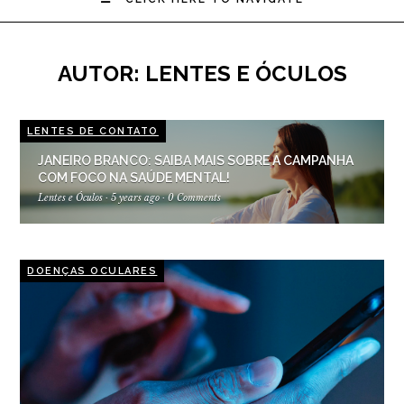
AUTOR:
LENTES E ÓCULOS
LENTES DE CONTATO
JANEIRO BRANCO: SAIBA MAIS SOBRE A CAMPANHA
COM FOCO NA SAÚDE MENTAL!
Lentes e Óculos
·
5 years ago
·
0 Comments
DOENÇAS OCULARES