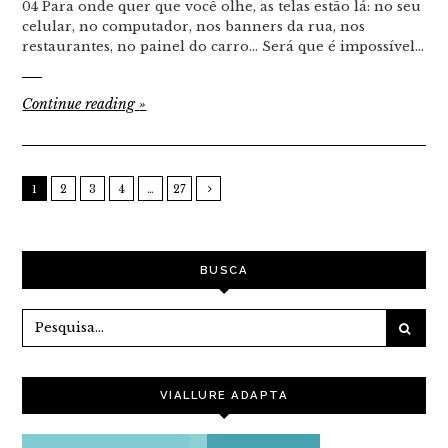
04 Para onde quer que você olhe, as telas estão lá: no seu
celular, no computador, nos banners da rua, nos
restaurantes, no painel do carro… Será que é impossível…
Continue reading
»
1
2
3
4
…
27
BUSCA
VIALLURE ADAPTA