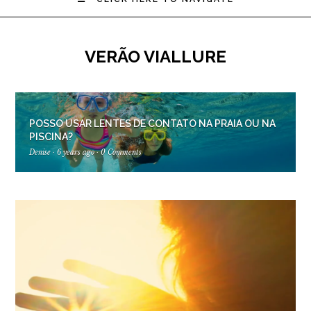
VERÃO VIALLURE
POSSO USAR LENTES DE CONTATO NA PRAIA OU NA
PISCINA?
Denise
·
6 years ago
·
0 Comments