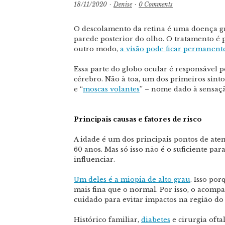
18/11/2020
·
Denise
·
0 Comments
O descolamento da retina é uma doença g
parede posterior do olho. O tratamento é p
outro modo,
a visão pode ficar permane
Essa parte do globo ocular é responsável 
cérebro. Não à toa, um dos primeiros sint
e “
moscas volantes
” – nome dado à sensaç
Principais causas e fatores de risco
A idade é um dos principais pontos de ate
60 anos. Mas só isso não é o suficiente pa
influenciar.
Um deles é a miopia de alto grau
. Isso po
mais fina que o normal. Por isso, o acomp
cuidado para evitar impactos na região do
Histórico familiar,
diabetes
e cirurgia ofta