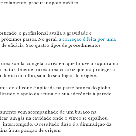
descolamento, procurar apoio médico.
ticado, o profissional avalia a gravidade e
s próximos passos. No geral,
a correção é feita por uma
% de eficácia. São quatro tipos de procedimentos
e uma sonda, congela a área em que houve a ruptura na
 naturalmente forma uma cicatriz que irá proteger a
ca dentro do olho, saia do seu lugar de origem.
onja de silicone é aplicada na parte branca do globo
ilitando o apoio da retina e a sua aderência à parede
camento vem acompanhado de um buraco na
car um gás na cavidade onde o vítreo se espalhou.
 interrompido. O resultado disso é a diminuição da
tina à sua posição de origem.