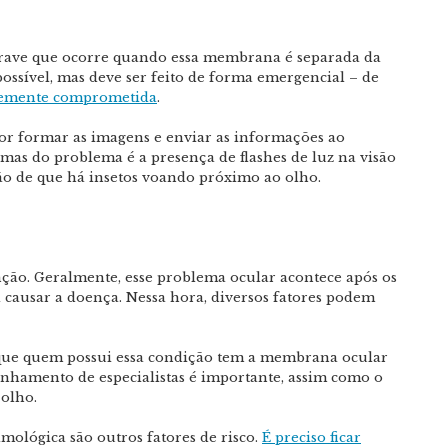
rave que ocorre quando essa membrana é separada da
ossível, mas deve ser feito de forma emergencial – de
ntemente comprometida
.
por formar as imagens e enviar as informações ao
omas do problema é a presença de flashes de luz na visão
ão de que há insetos voando próximo ao olho.
nção. Geralmente, esse problema ocular acontece após os
ra causar a doença. Nessa hora, diversos fatores podem
rque quem possui essa condição tem a membrana ocular
anhamento de especialistas é importante, assim como o
 olho.
lmológica são outros fatores de risco.
É preciso ficar