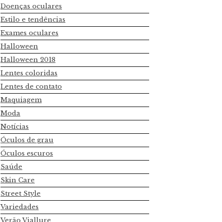
Doenças oculares
Estilo e tendências
Exames oculares
Halloween
Halloween 2018
Lentes coloridas
Lentes de contato
Maquiagem
Moda
Notícias
Óculos de grau
Óculos escuros
Saúde
Skin Care
Street Style
Variedades
Verão Viallure