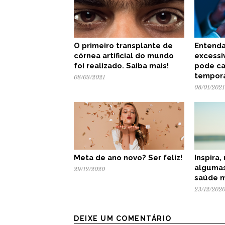
O primeiro transplante de
Entenda
córnea artificial do mundo
excessi
foi realizado. Saiba mais!
pode ca
temporá
08/03/2021
08/01/2021
Meta de ano novo? Ser feliz!
Inspira,
algumas
29/12/2020
saúde m
23/12/202
DEIXE UM COMENTÁRIO