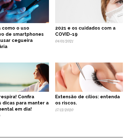
 como o uso
2021 e os cuidados com a
vo de smartphones
COVID-19
usar cegueira
04/01/2021
ria
 respira! Confira
Extensão de cílios: entenda
 dicas para manter a
os riscos.
ental em dia!
17/12/2020
0