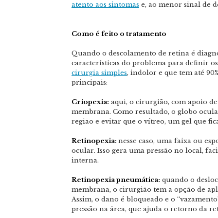
atento aos sintomas
e, ao menor sinal de 
Como é feito o tratamento
Quando o descolamento de retina é diagnos
características do problema para definir o
cirurgia simples
, indolor e que tem até 90
principais:
Criopexia:
aqui, o cirurgião, com apoio d
membrana. Como resultado, o globo ocular
região e evitar que o vítreo, um gel que fi
Retinopexia:
nesse caso, uma faixa ou esp
ocular. Isso gera uma pressão no local, fac
interna.
Retinopexia pneumática:
quando o deslo
membrana, o cirurgião tem a opção de apli
Assim, o dano é bloqueado e o “vazamento”
pressão na área, que ajuda o retorno da re