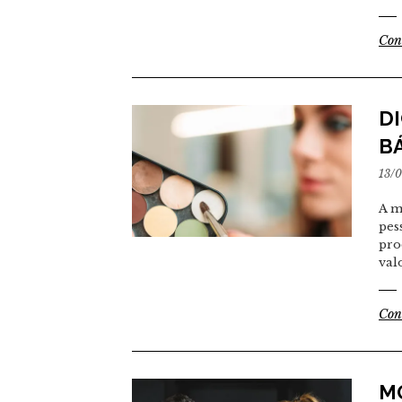
Con
D
B
13/
A m
pes
pro
val
Con
M