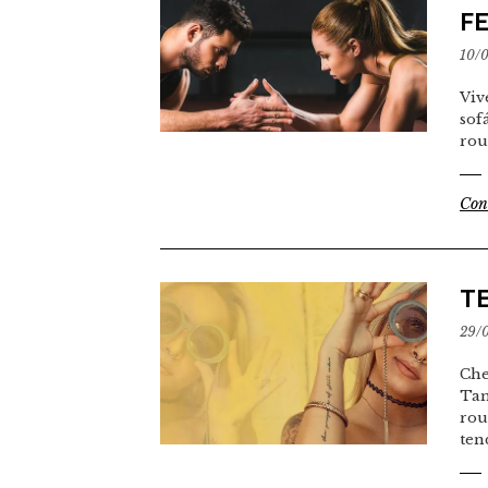
F
10/
Viv
sof
rou
Con
T
29/
Che
Tam
rou
ten