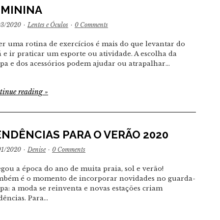
EMININA
03/2020
·
Lentes e Óculos
·
0 Comments
er uma rotina de exercícios é mais do que levantar do
á e ir praticar um esporte ou atividade. A escolha da
pa e dos acessórios podem ajudar ou atrapalhar…
tinue reading
»
ENDÊNCIAS PARA O VERÃO 2020
01/2020
·
Denise
·
0 Comments
gou a época do ano de muita praia, sol e verão!
bém é o momento de incorporar novidades no guarda-
pa: a moda se reinventa e novas estações criam
dências. Para…