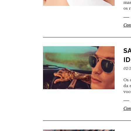
mas
os r
Con
S
ID
02/
Os 
da 
voc
Con