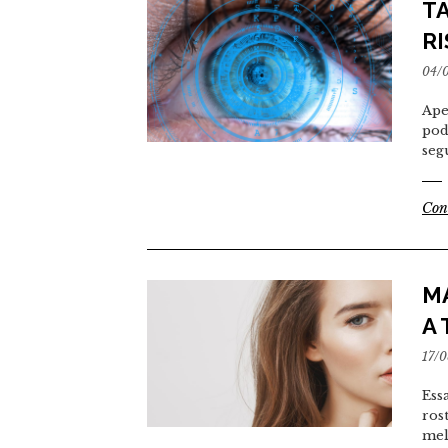
T
R
04/
Ape
pod
seg
Con
M
A
17/
Ess
ros
mel