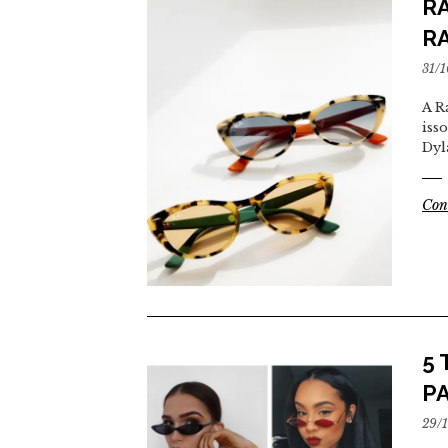
R
R
31/
A R
iss
Dyl
Con
5
P
29/