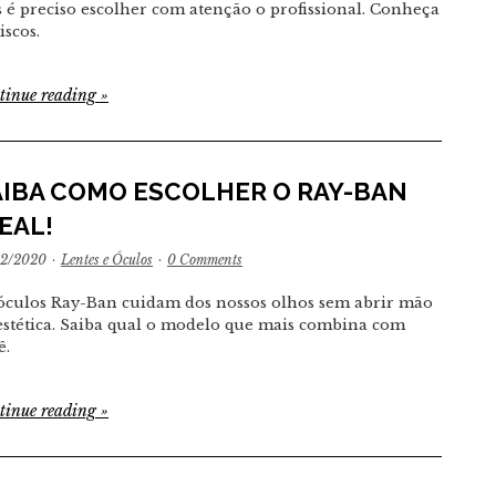
 é preciso escolher com atenção o profissional. Conheça
iscos.
tinue reading
»
AIBA COMO ESCOLHER O RAY-BAN
EAL!
12/2020
·
Lentes e Óculos
·
0 Comments
óculos Ray-Ban cuidam dos nossos olhos sem abrir mão
estética. Saiba qual o modelo que mais combina com
ê.
tinue reading
»