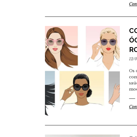
Con
C
ÓC
R
12/
Os 
com
saú
mod
Con