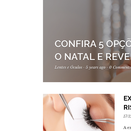
CONFIRA 5 OPÇÕ
O NATAL E REVE
Lentes e Óculos
·
5 years ago
·
0 Comments
E
RI
17/1
A e