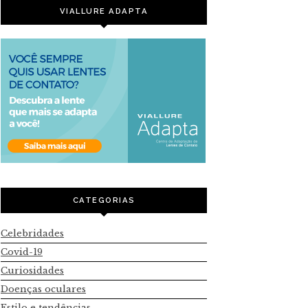
VIALLURE ADAPTA
CATEGORIAS
Celebridades
Covid-19
Curiosidades
Doenças oculares
Estilo e tendências