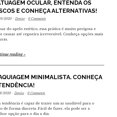
ATUAGEM OCULAR, ENTENDA OS
ISCOS E CONHEÇA ALTERNATIVAS!
09/2020
·
Denise
·
0 Comments
sar do apelo estético, essa prática é muito perigosa e
e causar até cegueira irreversível. Conheça opções mais
uras.
tinue reading
»
AQUIAGEM MINIMALISTA. CONHEÇA
 TENDÊNCIA!
08/2020
·
Denise
·
0 Comments
a tendência é capaz de trazer um ar saudável para o
to de forma discreta. Fácil de fazer, ela pode ser a
hor opção para o dia a dia.