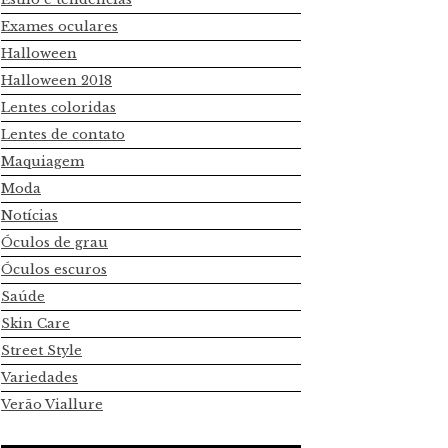
Exames oculares
Halloween
Halloween 2018
Lentes coloridas
Lentes de contato
Maquiagem
Moda
Notícias
Óculos de grau
Óculos escuros
Saúde
Skin Care
Street Style
Variedades
Verão Viallure