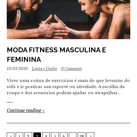
MODA FITNESS MASCULINA E
FEMININA
10/03/2020
·
Lentes e Óculos
·
0 Comments
Viver uma rotina de exercícios é mais do que levantar do
sofá e ir praticar um esporte ou atividade. A escolha da
roupa e dos acessórios podem ajudar ou atrapalhar…
Continue reading
»
1
2
3
4
5
6
…
38