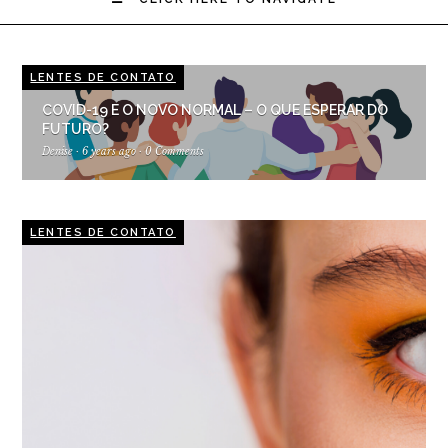
LENTES DE CONTATO
COVID-19 E O NOVO NORMAL – O QUE ESPERAR DO
FUTURO?
Denise
·
6 years ago
·
0 Comments
LENTES DE CONTATO