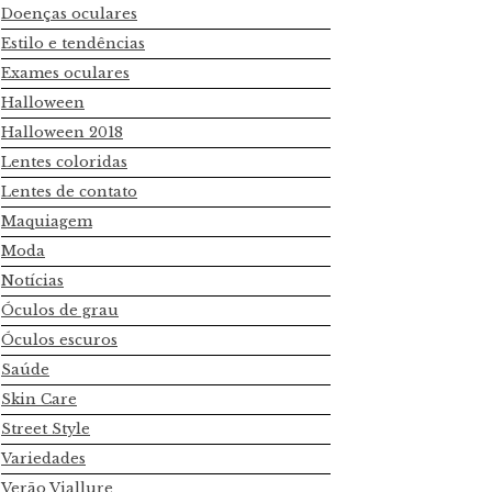
Doenças oculares
Estilo e tendências
Exames oculares
Halloween
Halloween 2018
Lentes coloridas
Lentes de contato
Maquiagem
Moda
Notícias
Óculos de grau
Óculos escuros
Saúde
Skin Care
Street Style
Variedades
Verão Viallure