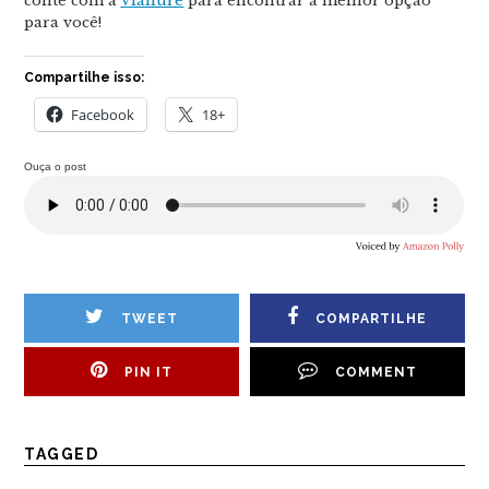
conte com a
Viallure
para encontrar a melhor opção
para você!
Compartilhe isso:
Facebook
18+
Ouça o post
TWEET
COMPARTILHE
PIN IT
COMMENT
TAGGED