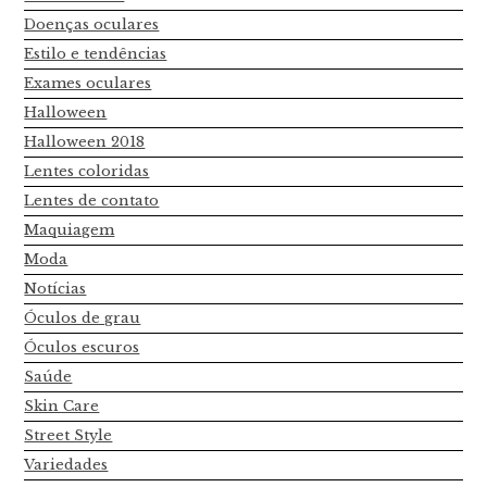
Doenças oculares
Estilo e tendências
Exames oculares
Halloween
Halloween 2018
Lentes coloridas
Lentes de contato
Maquiagem
Moda
Notícias
Óculos de grau
Óculos escuros
Saúde
Skin Care
Street Style
Variedades