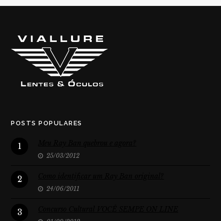
POSTS POPULARES
Meu Ray Ban quebrou e agora?
1
25/03/2012
Como identificar um Ray Ban original?
2
24/06/2011
Concurso Cultural VOCÊ SEMPE ON LINE
3