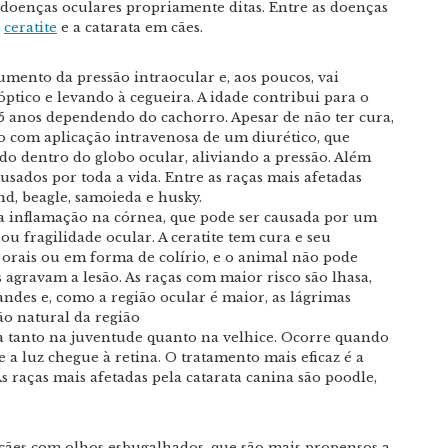
doenças oculares propriamente ditas. Entre as doenças
a
ceratite
e a catarata em cães.
mento da pressão intraocular e, aos poucos, vai
ptico e levando à cegueira. A idade contribui para o
5 anos dependendo do cachorro. Apesar de não ter cura,
o com aplicação intravenosa de um diurético, que
do dentro do globo ocular, aliviando a pressão. Além
 usados por toda a vida. Entre as raças mais afetadas
und, beagle, samoieda e husky.
a inflamação na córnea, que pode ser causada por um
u fragilidade ocular. A ceratite tem cura e seu
 orais ou em forma de colírio, e o animal não pode
s agravam a lesão. As raças com maior risco são lhasa,
ndes e, como a região ocular é maior, as lágrimas
o natural da região
ga tanto na juventude quanto na velhice. Ocorre quando
e a luz chegue à retina. O tratamento mais eficaz é a
 As raças mais afetadas pela catarata canina são poodle,
s cães com olhos esbugalhados, que são mais propensos a