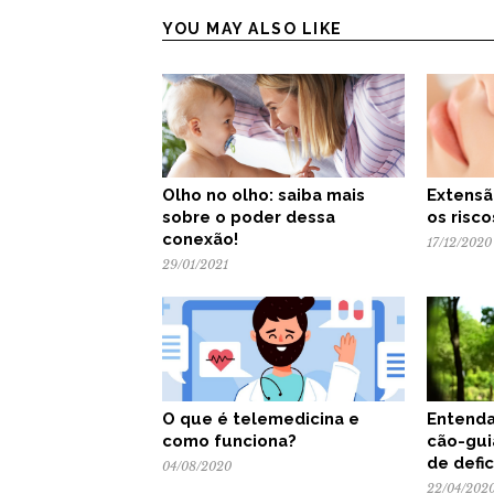
YOU MAY ALSO LIKE
Olho no olho: saiba mais
Extensã
sobre o poder dessa
os risco
conexão!
17/12/2020
29/01/2021
O que é telemedicina e
Entenda
como funciona?
cão-gui
de defic
04/08/2020
22/04/202