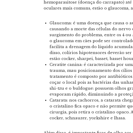
hemoparasitose (doença do carrapato) até 
oculares mais comuns, estão o glaucoma, 
Glaucoma:
é uma doença que causa o au
causando a morte das células do nervo ó
surgimento do problema, entre os 4 ou 
o glaucoma em cães pode ser controlad
facilita a drenagem do líquido acumula
disso, colírios hipotensores deverão ser
estão cocker, sharpei, basset, basset ho
Ceratite canina:
é caracterizada por um
trauma, mau posicionamento dos cílios o
tratamento é composto por antibióticos
coçar o local pois as bactérias das unha
shi-tzu e o buldogue: possuem olhos gra
evaporam rápido, diminuindo a proteçã
Catarata:
nos cachorros, a catarata che
o cristalino fica opaco e não permite qu
cirurgia, pois retira o cristalino opaco.
cocker, schnauzer, yorkshire e lhasa.
Além disso, é importante ficar de olho ao