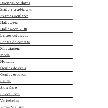
Doenças oculares
Estilo e tendências
Exames oculares
Halloween
Halloween 2018
Lentes coloridas
Lentes de contato
Maquiagem
Moda
Notícias
Óculos de grau
Óculos escuros
Saúde
Skin Care
Street Style
Variedades
Verão Viallure