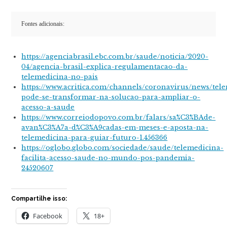
Fontes adicionais:
https://agenciabrasil.ebc.com.br/saude/noticia/2020-
04/agencia-brasil-explica-regulamentacao-da-
telemedicina-no-pais
https://www.acritica.com/channels/coronavirus/news/tel
pode-se-transformar-na-solucao-para-ampliar-o-
acesso-a-saude
https://www.correiodopovo.com.br/falars/sa%C3%BAde-
avan%C3%A7a-d%C3%A9cadas-em-meses-e-aposta-na-
telemedicina-para-guiar-futuro-1.456366
https://oglobo.globo.com/sociedade/saude/telemedicina-
facilita-acesso-saude-no-mundo-pos-pandemia-
24520607
Compartilhe isso:
Facebook
18+