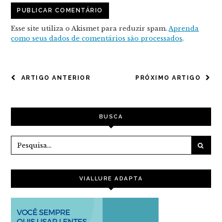
Esse site utiliza o Akismet para reduzir spam.
Aprenda
como seus dados de comentários são processados
.
NAVEGAÇÃO
ARTIGO ANTERIOR
PRÓXIMO ARTIGO
DE
POST
BUSCA
VIALLURE ADAPTA