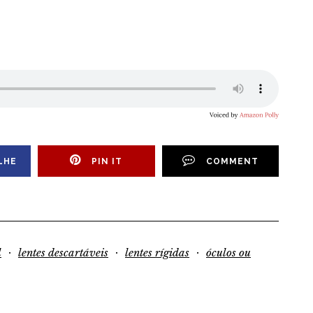
LHE
PIN IT
COMMENT
·
·
·
l
lentes descartáveis
lentes rígidas
óculos ou