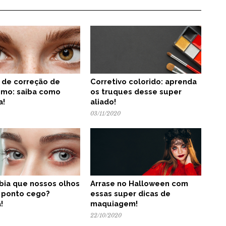
a de correção de
Corretivo colorido: aprenda
smo: saiba como
os truques desse super
a!
aliado!
03/11/2020
bia que nossos olhos
Arrase no Halloween com
 ponto cego?
essas super dicas de
!
maquiagem!
22/10/2020