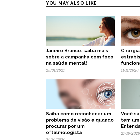
YOU MAY ALSO LIKE
Janeiro Branco: saiba mais
Cirurgi
sobre a campanha com foco
estrabi
na saúde mental!
funcion
25/01/2021
11/11/2020
Saiba como reconhecer um
Você sa
problema de visão e quando
tem um
procurar por um
Entenda
oftalmologista
27/10/2020
29/10/2020