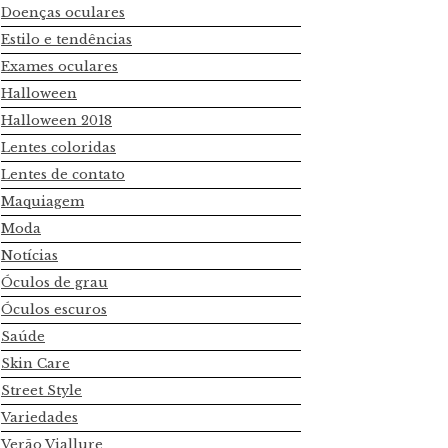
Doenças oculares
Estilo e tendências
Exames oculares
Halloween
Halloween 2018
Lentes coloridas
Lentes de contato
Maquiagem
Moda
Notícias
Óculos de grau
Óculos escuros
Saúde
Skin Care
Street Style
Variedades
Verão Viallure