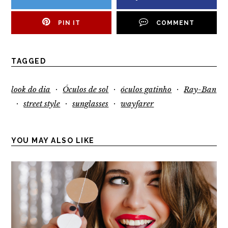
PIN IT
COMMENT
TAGGED
·
·
·
look do dia
Óculos de sol
óculos gatinho
Ray-Ban
·
·
·
street style
sunglasses
wayfarer
YOU MAY ALSO LIKE