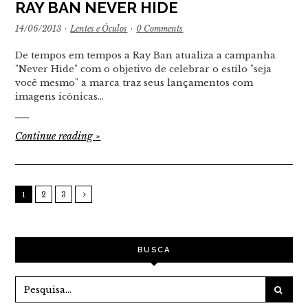
RAY BAN NEVER HIDE
14/06/2013
·
Lentes e Óculos
·
0 Comments
De tempos em tempos a Ray Ban atualiza a campanha
"Never Hide" com o objetivo de celebrar o estilo "seja
você mesmo" a marca traz seus lançamentos com
imagens icônicas…
Continue reading
»
1
2
3
BUSCA