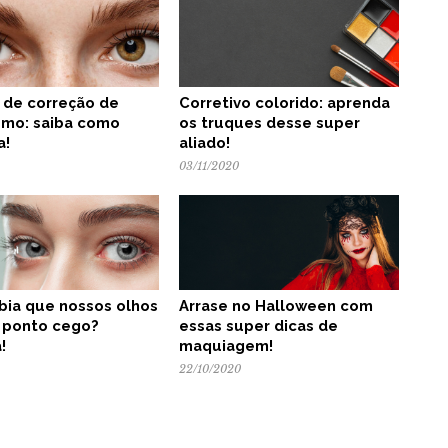
a de correção de
Corretivo colorido: aprenda
smo: saiba como
os truques desse super
a!
aliado!
03/11/2020
bia que nossos olhos
Arrase no Halloween com
 ponto cego?
essas super dicas de
!
maquiagem!
22/10/2020