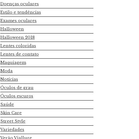
Doenças oculares
Estilo e tendências
Exames oculares
Halloween
Halloween 2018
Lentes coloridas
Lentes de contato
Maquiagem
Moda
Notícias
Óculos de grau
Óculos escuros
Saúde
Skin Care
Street Style
Variedades
Verão Viallure