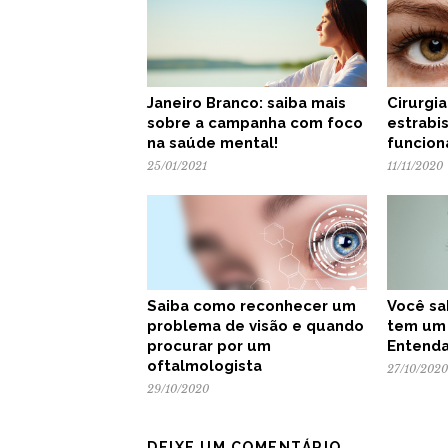
Janeiro Branco: saiba mais
Cirurgi
sobre a campanha com foco
estrabi
na saúde mental!
funcion
25/01/2021
11/11/2020
Saiba como reconhecer um
Você sa
problema de visão e quando
tem um
procurar por um
Entenda
oftalmologista
27/10/2020
29/10/2020
DEIXE UM COMENTÁRIO