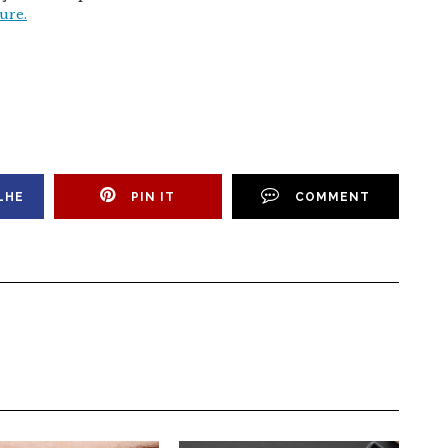
ure.
LHE
PIN IT
COMMENT