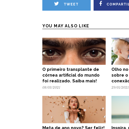
TWEET
COMPARTI
YOU MAY ALSO LIKE
O primeiro transplante de
Olho no
córnea artificial do mundo
sobre o
foi realizado. Saiba mais!
conexão
08/03/2021
29/01/2021
Meta de ano novo? Ser feliz!
Inspira,