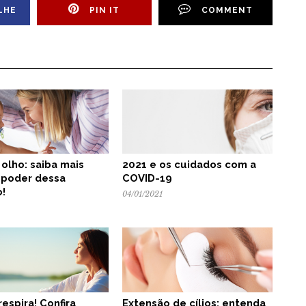
LHE
PIN IT
COMMENT
 olho: saiba mais
2021 e os cuidados com a
 poder dessa
COVID-19
!
04/01/2021
 respira! Confira
Extensão de cílios: entenda