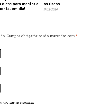
 dicas para manter a
os riscos.
ental em dia!
17/12/2020
0
ado.
Campos obrigatórios são marcados com
*
a vez que eu comentar.