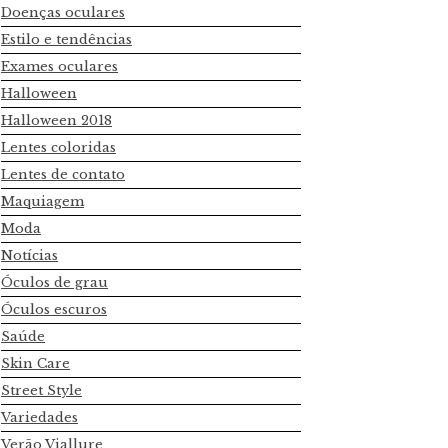
Doenças oculares
Estilo e tendências
Exames oculares
Halloween
Halloween 2018
Lentes coloridas
Lentes de contato
Maquiagem
Moda
Notícias
Óculos de grau
Óculos escuros
Saúde
Skin Care
Street Style
Variedades
Verão Viallure