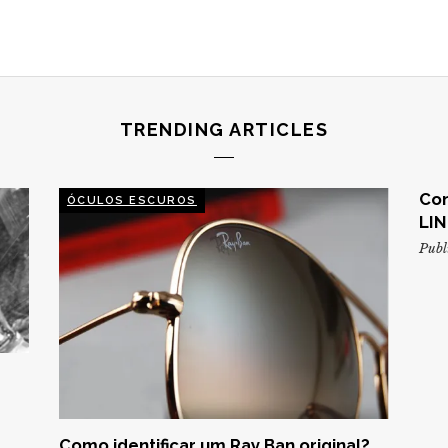
TRENDING ARTICLES
Con
ÓCULOS ESCUROS
LIN
Publ
Como identificar um Ray Ban original?