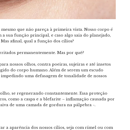
s, mesmo que não pareça à primeira vista. Nosso corpo é
a sua função principal, e caso algo saia do planejado,
as afinal, qual a função dos cílios?
m irritados permanentemente. Mas por quê?
ra nossos olhos, contra poeiras, sujeiras e até insetos
egido do corpo humano. Além de serem um escudo
es, impedindo uma defasagem de tonalidade de nossos
 olho, se regenerando constantemente. Essa proteção
os, como a caspa e a blefarite – inflamação causada por
essiva de uma camada de gordura na pálpebra -.
ar a aparência dos nossos cílios, seja com rímel ou com