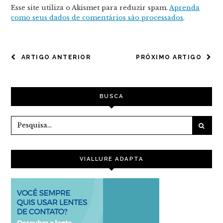
Esse site utiliza o Akismet para reduzir spam.
Aprenda
como seus dados de comentários são processados
.
NAVEGAÇÃO
ARTIGO ANTERIOR
PRÓXIMO ARTIGO
DE
POST
BUSCA
VIALLURE ADAPTA