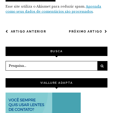
Esse site utiliza o Akismet para reduzir spam.
Aprenda
como seus dados de comentários são processados
.
NAVEGAÇÃO
ARTIGO ANTERIOR
PRÓXIMO ARTIGO
DE
POST
BUSCA
VIALLURE ADAPTA