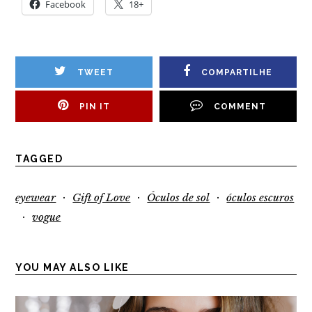
Facebook
18+
TWEET
COMPARTILHE
PIN IT
COMMENT
TAGGED
·
·
·
eyewear
Gift of Love
Óculos de sol
óculos escuros
·
vogue
YOU MAY ALSO LIKE