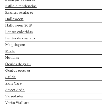
Estilo e tendências
Exames oculares
Halloween
Halloween 2018
Lentes coloridas
Lentes de contato
Maquiagem
Moda
Notícias
Óculos de grau
Óculos escuros
Saúde
Skin Care
Street Style
Variedades
Verão Viallure