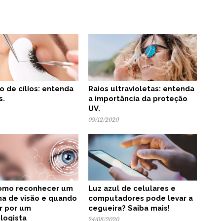
o de cílios: entenda
Raios ultravioletas: entenda
s.
a importância da proteção
UV.
09/12/2020
omo reconhecer um
Luz azul de celulares e
a de visão e quando
computadores pode levar a
r por um
cegueira? Saiba mais!
logista
24/08/2020