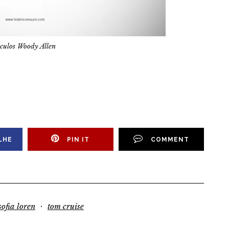
culos Woody Allen
LHE
PIN IT
COMMENT
·
sofia loren
tom cruise