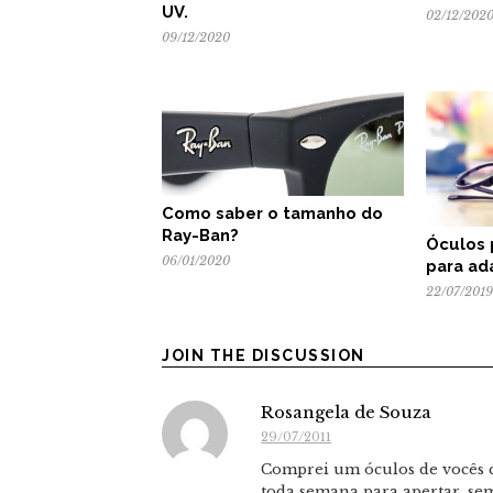
UV.
02/12/202
09/12/2020
Como saber o tamanho do
Ray-Ban?
Óculos 
06/01/2020
para ad
22/07/2019
JOIN THE DISCUSSION
Rosangela de Souza
29/07/2011
Comprei um óculos de vocês q
toda semana para apertar, sem