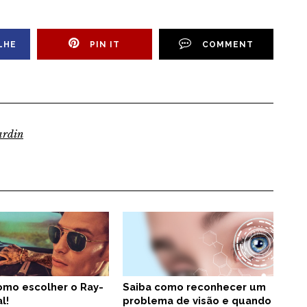
LHE
PIN IT
COMMENT
ardin
omo escolher o Ray-
Saiba como reconhecer um
l!
problema de visão e quando