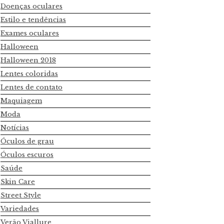
Doenças oculares
Estilo e tendências
Exames oculares
Halloween
Halloween 2018
Lentes coloridas
Lentes de contato
Maquiagem
Moda
Notícias
Óculos de grau
Óculos escuros
Saúde
Skin Care
Street Style
Variedades
Verão Viallure