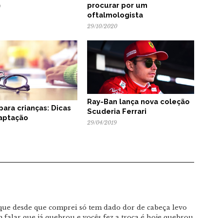
procurar por um
0
oftalmologista
29/10/2020
Ray-Ban lança nova coleção
para crianças: Dicas
Scuderia Ferrari
aptação
29/04/2019
ue desde que comprei só tem dado dor de cabeça levo
 falar que já quebrou e vocês fez a troca é hoje quebrou