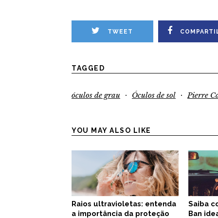
TWEET
COMPARTI
TAGGED
·
·
óculos de grau
Óculos de sol
Pierre C
YOU MAY ALSO LIKE
Raios ultravioletas: entenda
Saiba c
a importância da proteção
Ban idea