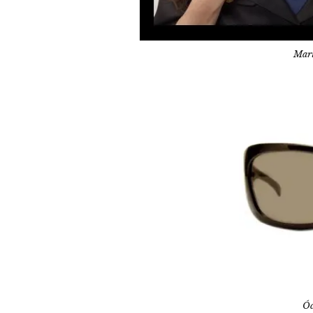
Mari
Óc