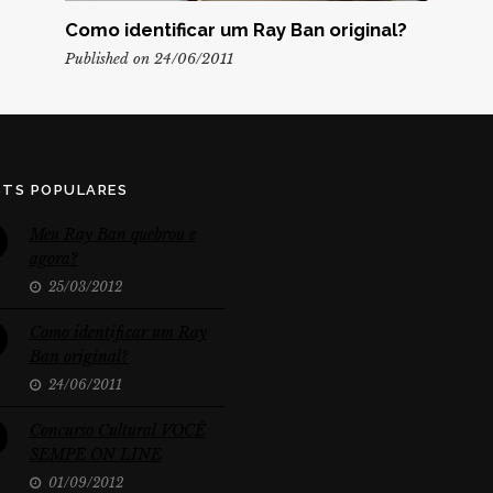
Como identificar um Ray Ban original?
Published on 24/06/2011
STS POPULARES
Meu Ray Ban quebrou e
agora?
25/03/2012
Como identificar um Ray
Ban original?
24/06/2011
Concurso Cultural VOCÊ
SEMPE ON LINE
01/09/2012