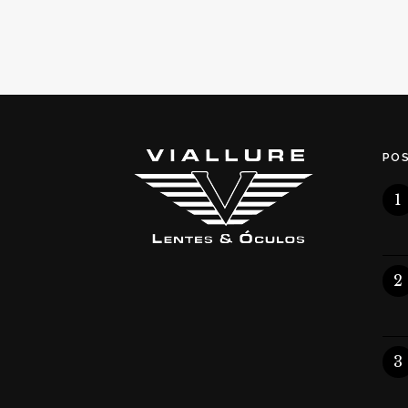
PO
1
2
3