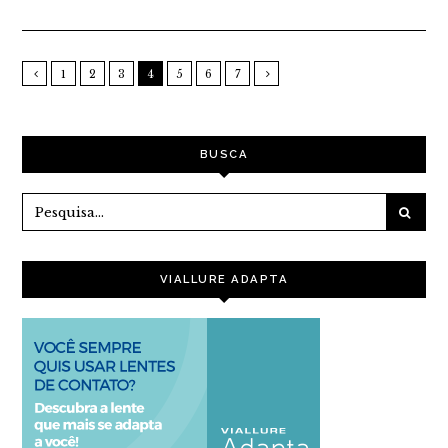
1
2
3
4
5
6
7
BUSCA
VIALLURE ADAPTA