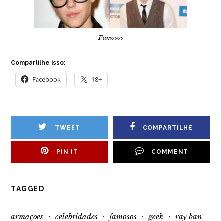
Famosos
Compartilhe isso:
Facebook
18+
TWEET
COMPARTILHE
PIN IT
COMMENT
TAGGED
·
·
·
·
armações
celebridades
famosos
geek
ray ban