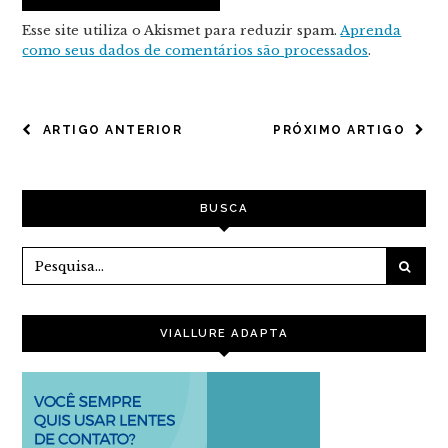
Esse site utiliza o Akismet para reduzir spam.
Aprenda
como seus dados de comentários são processados
.
NAVEGAÇÃO
ARTIGO ANTERIOR
PRÓXIMO ARTIGO
DE
POST
BUSCA
VIALLURE ADAPTA