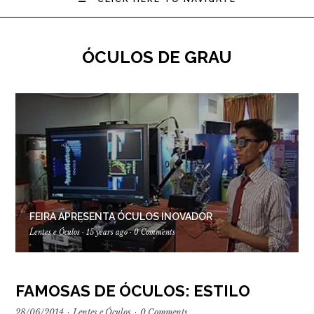
ÓCULOS DE GRAU
FEIRA APRESENTA ÓCULOS INOVADOR
Lentes e Óculos
·
15 years ago
·
0 Comments
FAMOSAS DE ÓCULOS: ESTILO
28/06/2014
·
Lentes e Óculos
·
0 Comments