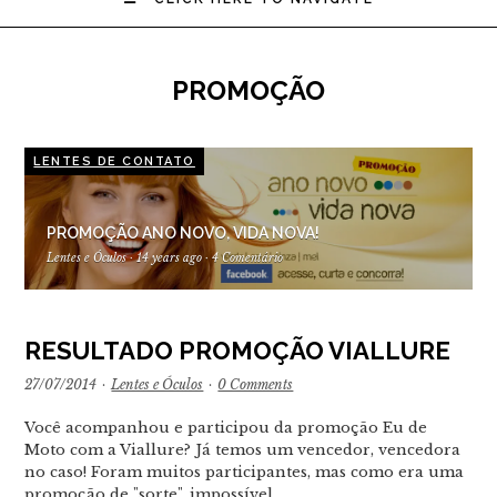
PROMOÇÃO
LENTES DE CONTATO
PROMOÇÃO ANO NOVO, VIDA NOVA!
Lentes e Óculos
·
14 years ago
·
4 Comentário
RESULTADO PROMOÇÃO VIALLURE
27/07/2014
·
Lentes e Óculos
·
0 Comments
Você acompanhou e participou da promoção Eu de
Moto com a Viallure? Já temos um vencedor, vencedora
no caso! Foram muitos participantes, mas como era uma
promoção de "sorte", impossível…