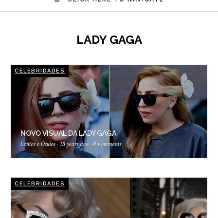
LADY GAGA
CELEBRIDADES
NOVO VISUAL DA LADY GAGA
Lentes e Óculos
·
13 years ago
·
0 Comments
CELEBRIDADES